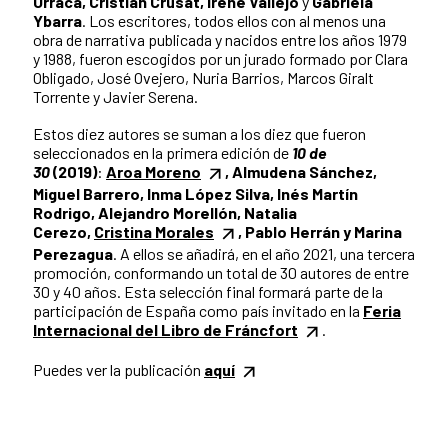
Urraca, Cristian Crusat, Irene Vallejo
y
Gabriela
Ybarra
. Los escritores, todos ellos con al menos una
obra de narrativa publicada y nacidos entre los años 1979
y 1988, fueron escogidos por un jurado formado por Clara
Obligado, José Ovejero, Nuria Barrios, Marcos Giralt
Torrente y Javier Serena.
Estos diez autores se suman a los diez que fueron
seleccionados en la primera edición de
10 de
30
(2019)
:
Aroa Moreno
, Almudena Sánchez,
Miguel Barrero, Inma López Silva, Inés Martín
Rodrigo, Alejandro Morellón, Natalia
Cerezo,
Cristina Morales
, Pablo Herrán y Marina
Perezagua
. A ellos se añadirá, en el año 2021, una tercera
promoción, conformando un total de 30 autores de entre
30 y 40 años. Esta selección final formará parte de la
participación de España como país invitado en la
Feria
Internacional del Libro de Fráncfort
.
Puedes ver la publicación
aquí