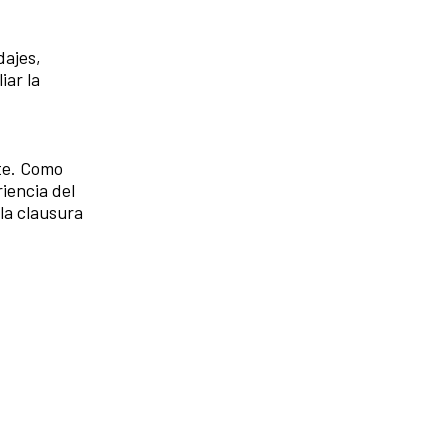
dajes,
iar la
nte. Como
riencia del
la clausura