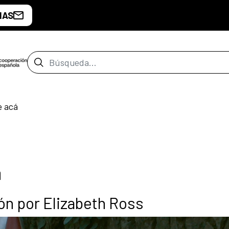
IAS
Barra de búsqueda
e acá
á
ón por Elizabeth Ross