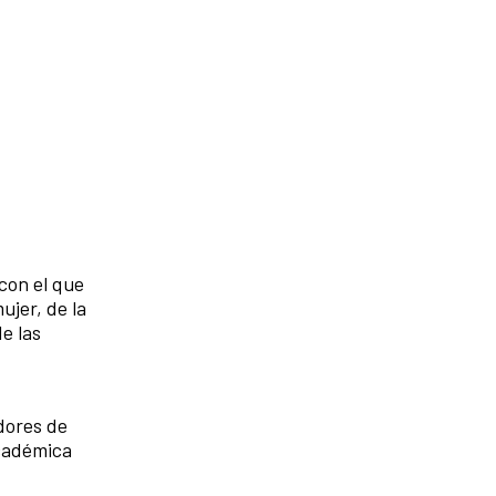
con el que
ujer, de la
de las
dores de
Académica