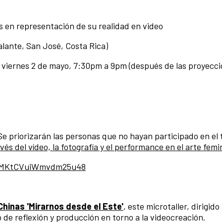
s en representación de su realidad en video
lante, San José, Costa Rica)
1 y viernes 2 de mayo, 7:30pm a 9pm (después de las proyecci
Se priorizarán las personas que no hayan participado en el t
és del vídeo, la fotografía y el performance en el arte femi
le/MKtCVuiWmvdm25u48
Chinas 'Mirarnos desde el Este'
, este microtaller, dirigido
 de reflexión y producción en torno a la videocreación.