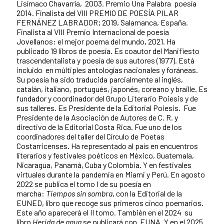
Lisímaco Chavarría, 2003. Premio Una Palabra poesía
2014. Finalista del VIII PREMIO DE POESÍA PILAR
FERNÁNEZ LABRADOR; 2019, Salamanca, España.
Finalista al VIII Premio Internacional de poesía
Jovellanos: el mejor poema del mundo, 2021. Ha
publicado 19 libros de poesía. Es coautor del Manifiesto
trascendentalista y poesía de sus autores (1977). Está
incluido en múltiples antologías nacionales y foráneas.
Su poesía ha sido traducida parcialmente al inglés,
catalán, italiano, portugués, japonés, coreano y braille. Es
fundador y coordinador del Grupo Literario Poiesis y de
sus talleres. Es Presidente de la Editorial Poiesis. Fue
Presidente de la Asociación de Autores de C. R. y
directivo de la Editorial Costa Rica. Fue uno de los
coordinadores del taller del Círculo de Poetas
Costarricenses. Ha representado al país en encuentros
literarios y festivales poéticos en México, Guatemala,
Nicaragua, Panamá, Cuba y Colombia. Y en festivales
virtuales durante la pandemia en Miami y Perú. En agosto
2022 se publica el tomo I de su poesía en
marcha:
Tiempos sin sombra
, con la Editorial de la
EUNED, libro que recoge sus primeros cinco poemarios.
Este año aparecerá el II tomo. También en el 2024 su
libro
Herida de agua
se publicará con EUNA. Y en el 2025