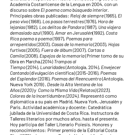
Academia Costarricense de la Lengua en 2004, con un
discurso sobre
El poema como búsqueda interior
.
Principales obras publicadas:
Reloj de siempre
(1965),
El
peso vivo
(1968),
Los pasos terrestres
(1976),
Hora de
lejanías
(1982),
Los delitos de Pandora
(1987),
Una viajera
demasiado azul
(1990),
Amar en Jerusalén
(1992),
Costa
Rica poema a poema
(1997),
Poemas para
arrepentidos
(2003),
Casas de la memoria
(2003),
Hojas
furtivas
(2005),
Fuera de álbum
(2007),
Cartas a
Camila
(2008),
Espejos de la memoria
(Primer tomo de su
Obra en Marcha,(2014)
Trampas al
Tiempo
(2014),
Lunaridades
(Antología, 2014),
Envejecer
Cantando
(divulgación científica) (2015-2016),
Poemas
del
Esplendor
(2016),
Poemas del Reencuentro
(Antología,
Nueva York 2019) ,
Desde la Alta Ventana de los
Años
(
2020) y Como la Misma Vida (Relatos) (2023),
Colores de la Incertidumbre (2024).
Representó como
diplomática a su país en Madrid, Nueva York, Jerusalén y
Paris. Actividad académica y docente: Catedrática
jubilada de la Universidad de Costa Rica. Instructora de
Talleres literarios por muchos años, hasta el presente.
Hoy participa del Taller Literario Poiesis. Honores y
reconocimientos: Primer premio de la Editorial Costa