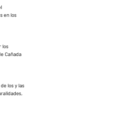
l
s en los
 los
 de Cañada
de los y las
uralidades,