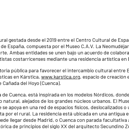
tural gestada desde el 2019 entre el Centro Cultural de Esp
n de España, compuesta por el Museo C.A.V. La Neomudéjar
Arte. Ambas entidades se unen bajo un acuerdo de colabor
rtistas costarricenses mediante una residencia artística en
ria pública para favorecer el intercambio cultural entre 
ísticas en Kárstica,
www.karstica.org
, espacio de creación 
de Cañada del Hoyo (Cuenca).
ía de Cuenca, está inspirada en los modelos Nórdicos, donde
o natural, alejados de los grandes núcleos urbanos. El Mus
e se apoya en una red de espacios físicos, deslocalizados o
a por el rural. La residencia está ubicada en una antigua 
puede llegar desde Madrid, o Cuenca con parada facultativa 
stórica de principios del siglo XX del arquitecto Secundino 