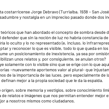
oeta costarricense Jorge Debravo (Turrialba, 1938 – San José
pesadumbre y nostalgia en un impreciso pasado donde dos in
 teóricos que han abordado el concepto de sombra desde d
al defender que sin la noción de luz no habría constancia de
tiría lo oculto y lo no representado (e, incluso, lo infrarrepr
ar y reconocer lo que es visible, todo lo que queda en lo
sume un posicionamiento de inexistencia, ya sea por omisió
ibilizan unos relatos y, por consiguiente, se anulan otros?
solamente con lo visible sino que se erige con lo que aquí
historias –nuevamente aportemos valor al plural- que injust
emos de la importancia de las luces, pero especialmente de 
definan mejor a la propia sociedad que le da la espalda.
e origen, sobre memoria y vestigios, sobre conocimiento limí
ma de relatos e imágenes que nos permitan entender mejor 
ejor a nosotros mismos como ciudadanos.