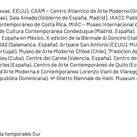
Texas, EEUU), CAAM – Centro Atlántico de Arte Moderno (G
as), Sala Amadís (Gobierno de España. Madrid), IAACC Pab
Contemporáneo de Costa Rica, MIAC – Museo Internacional 
de Cultura Contemporánea Condeduque (Madrid, España), 
España en México, X edición de la Biennale di Soncino (Itali
 DA2 (Salamanca, España), Artpace San Antonio (EEUU), M
ugal), Museo de Arte Moderno Chiloé (Chile), 7ª edición d
üey (Cuba), Centre del Carme (Valencia, España), Centro de
 Artes (España), Centro de Arte Contemporáneo de Quito (Ec
d'Arte Moderna e Contemporanea Lorenzo Viani de Viareggio
ública Dominicana), 4ª Ghetto Biennale de Haití, Museum
ala temporales Sur