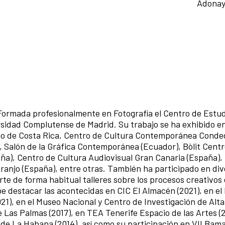
Adona
Formada profesionalmente en Fotografía el Centro de Estud
ersidad Complutense de Madrid. Su trabajo se ha exhibido e
eño de Costa Rica, Centro de Cultura Contemporánea Cond
 Salón de la Gráfica Contemporánea (Ecuador), Bòlit Centr
a), Centro de Cultura Audiovisual Gran Canaria (España),
aranjo (España), entre otras. También ha participado en di
te de forma habitual talleres sobre los procesos creativos
be destacar las acontecidas en CIC El Almacén (2021), en e
1), en el Museo Nacional y Centro de Investigación de Alta
as Palmas (2017), en TEA Tenerife Espacio de las Artes (20
e La Habana (2014), así como su participación en VII Bam