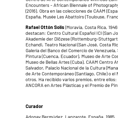
Encounters - African Biennale of Photography, 
(2016). Obra en las colecciones de CAAM (Esp
España, Musée Les Abattoirs (Toulouse, Franc
Rafael Ottón Solís
(Moravia, Costa Rica, 1946
destacan: Centro Cultural Español ICI (San Jos
Akademie der Diözese (Rottemburg-Stuttgart, A
Echandi, Teatro Nacional (San José, Costa Ric
Galería del Banco del Comercio de Venezuela, 
Pintura (Cuenca, Ecuador), Museo de Arte Costa
Museo de Bellas Artes (Cuba), CAAM Centro At
Salvador, Palacio Nacional de la Cultura (Ma
de Arte Contemporáneo (Santiago, Chile) o el
otros. Ha recibido varios premios, entre ellos
ANCORA en Artes Plásticas y el Premio de Pint
Curador
Adonay Bermúdez. Lanzarote, España. 1985.