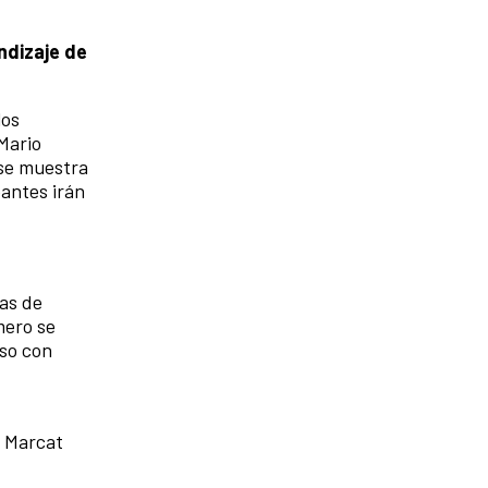
ndizaje de
los
Mario
 se muestra
antes irán
as de
mero se
aso con
e Marcat