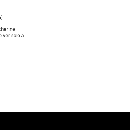
a)
therine
e ver solo a