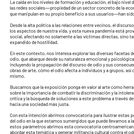
La caída en los niveles de formación y educación, el bajo nivel
las redes sociales―propiedad de un sector concreto de la eco
que manipulan en su propio beneficio a sus usuarios―han sido
Desde la alta política a las relaciones entre vecinos, el discurs
los aspectos de nuestra vida, y esta nueva pandemia está prov
social, afectando no solamente a las víctimas directas, sino ta
expandido de hostilidad.
En este contexto, nos interesa explorar las diversas facetas 
odio, que abarque desde su naturaleza emocional y psicológica
incluyendo la propagación del discurso de odio y sus consecuen
obras de arte, cómo el odio afecta a individuos y a grupos, as
mismo.
Buscamos que la exposición ponga en valor al arte como herram
sobre la importancia de combatir la discriminación y la intolera
crítica y la búsqueda de soluciones a este problema a través 
hacia una sociedad más justa.
Con esta intención abrimos convocatoria para ilustrar estas po
del odio en la que estamos sumergidos que puede llevarnos a l
estos parámetros abrimos esta convocatoria centroamericana, 
abordar esta temática y generar militancia cultural contra el od