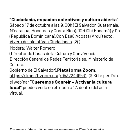
“Ciudadanía, espacios colectivos y cultura abierta”
Sábado 17 de octubre a las 9:00h (El Salvador, Guatemala,
Nicaragua, Honduras y Costa Rica); 10:00h (Panamá) y 11h
(República Dominicana),Con Esaú Acosta (Arquitecto,
Vivero de Iniciativas Ciudadanas
).
Modera: Walter Romero.
(Director de Casas de la Cultura y Convivencia
Dirección General de Redes Territoriales. Ministerio de
Cultura.
Gobierno de El Salvador).
Plataforma Zoom:
https://transit.zoom.us/j/95322439531
Si te perdiste
el webinar
“
Queremos Sonreír – Activar la cultura
local”
puedes verlo en el módulo 12, dentro del aula
virtual.
En este
video
puedes conocer a Esaú Acosta.