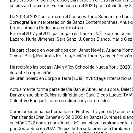
su pieza «Conxuro». Fue becado en el 2020 por la Alvin Ailey 
De 2018 al 2022 se forma en el Conservatorio Superior de Danza
Coreografía e Interpretación de Danza Contemporánea. Anuska
López, Ángela Rodríguez, entre otros.
Entre el 2017 y el 2018 participan en Danza 180º. Formación e
Lázaro, Nuria Jimenez, Sara Sanz, J. Carlos Blanco, Mario Glez 
Ha participado en workshops con Janet Novás, Ariadna Montfor
Crystal Pite), Pau Arán, Kor ́ sia, Fabián Thomé, Javier Monzón
Ha recibido las becas: Alvin Ailey School de Nueva York (2020
durante la reposición
de Gran Bolero en Corpo a Terra (2019), XVII Stage Internazional
Actualmente forma parte de Cía Daniel Abreu en su obra, Dalet 
Danza en su obra DeMente dirigida por Carla Diego Luque. TAIA
Colectivo Banquet, como co-director y co-creador.
Como creador ha participado en: Festival Trayectos (Zaragoza),
Transitando (Gran Canaria) y SólODOS en Danza (Ourense), siend
edición 2022 con su obra “A raíz de”, una pieza inspirada en la tr
por Costa Rica en 2023. “A raíz de” ha sido premiada también co