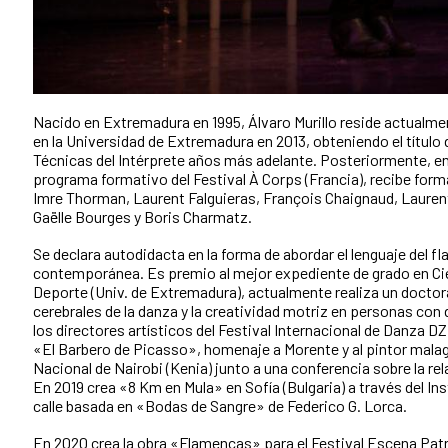
Nacido en Extremadura en 1995, Álvaro Murillo reside actualme
en la Universidad de Extremadura en 2013, obteniendo el título
Técnicas del Intérprete años más adelante. Posteriormente, ent
programa formativo del Festival À Corps (Francia), recibe for
Imre Thorman, Laurent Falguieras, François Chaignaud, Lauren
Gaëlle Bourges y Boris Charmatz.
Se declara autodidacta en la forma de abordar el lenguaje del f
contemporánea. Es premio al mejor expediente de grado en Cien
Deporte (Univ. de Extremadura), actualmente realiza un doctor
cerebrales de la danza y la creatividad motriz en personas con 
los directores artísticos del Festival Internacional de Danza DZ
«El Barbero de Picasso», homenaje a Morente y al pintor mala
Nacional de Nairobi (Kenia) junto a una conferencia sobre la rel
En 2019 crea «8 Km en Mula» en Sofía (Bulgaria) a través del In
calle basada en «Bodas de Sangre» de Federico G. Lorca.
En 2020 crea la obra «Flamencas» para el Festival Escena Pat