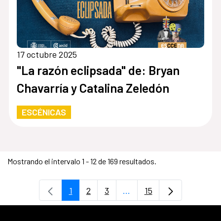
17 octubre 2025
"La razón eclipsada" de: Bryan
Chavarría y Catalina Zeledón
ESCÉNICAS
Mostrando el intervalo 1 - 12 de 169 resultados.
1
2
3
...
15
Página
Página
Página
Páginas intermedias Use
Página