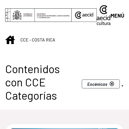
Saltar al contenido principal
MENÚ
INICIO
CCE - COSTA RICA
Centro Cultural de C
Contenidos
con CCE
.
Escénicas
Categorías