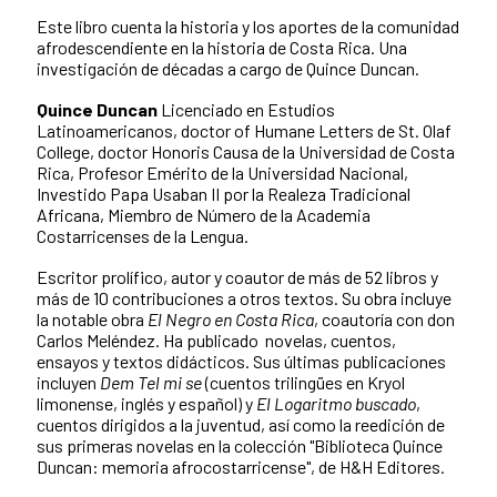
Este libro cuenta la historia y los aportes de la comunidad
afrodescendiente en la historia de Costa Rica. Una
investigación de décadas a cargo de Quince Duncan.
Quince Duncan
Licenciado en Estudios
Latinoamericanos, doctor of Humane Letters de St. Olaf
College, doctor Honoris Causa de la Universidad de Costa
Rica, Profesor Emérito de la Universidad Nacional,
Investido Papa Usaban II por la Realeza Tradicional
Africana, Miembro de Número de la Academia
Costarricenses de la Lengua.
Escritor prolífico, autor y coautor de más de 52 libros y
más de 10 contribuciones a otros textos. Su obra incluye
la notable obra
El Negro en Costa Rica
, coautoría con don
Carlos Meléndez. Ha publicado novelas, cuentos,
ensayos y textos didácticos. Sus últimas publicaciones
incluyen
Dem Tel mi se
(cuentos trilingües en Kryol
limonense, inglés y español) y
El Logaritmo buscado
,
cuentos dirigidos a la juventud, así como la reedición de
sus primeras novelas en la colección "Biblioteca Quince
Duncan: memoria afrocostarricense", de H&H Editores.