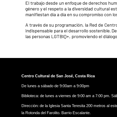
El trabajo desde un enfoque de derechos huma
género y el respeto a la diversidad cultural 
manifiestan día a día en su compromiso con lo
A través de su programación, la Red de Centro
indispensable para el desarrollo sostenible. De
las personas LGTBIQ+, promoviendo el diálogo y
Centro Cultural de San José, Costa Rica
De lunes a sábado de 9:00am a 9:00pm
Biblioteca: de lunes a viernes de 9:00 am a 7:00 pm. S
Dirección: de la Iglesia Santa Teresita 200 metros al est
la Rotonda del Farolito. Barrio Escalante.