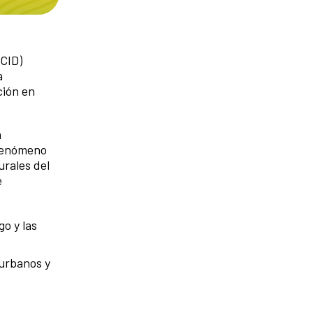
ECID)
a
ción en
a
 fenómeno
urales del
e
o y las
 urbanos y