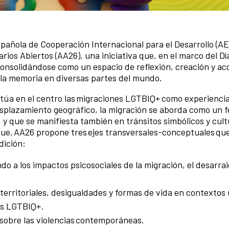
pañola de Cooperación Internacional para el Desarrollo (A
ios Abiertos (AA26), una iniciativa que, en el marco del Dí
onsolidándose como un espacio de reflexión, creación y ac
y la memoria en diversas partes del mundo.
 sitúa en el centro las migraciones LGTBIQ+ como experienci
desplazamiento geográfico, la migración se aborda como un
 y que se manifiesta también en tránsitos simbólicos y cult
ue, AA26 propone tres ejes transversales-conceptuales qu
edición:
o a los impactos psicosociales de la migración, el desarraig
 territoriales, desigualdades y formas de vida en contextos
des LGTBIQ+.
 sobre las violencias contemporáneas.