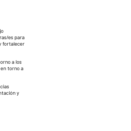
jo
oras/es para
y fortalecer
orno a los
en torno a
cias
ntación y