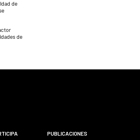
aldad de
se
actor
lidades de
RTICIPA
PUBLICACIONES