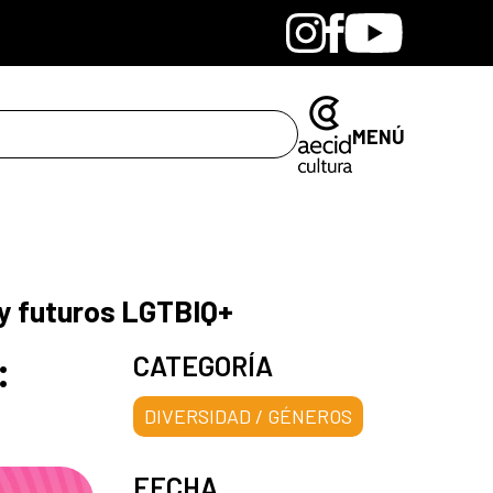
Bandcamp
Instagram
Facebook
Youtube
MENÚ
y futuros LGTBIQ+
:
CATEGORÍA
DIVERSIDAD / GÉNEROS
FECHA