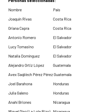
Personas seleccionadas:
Nombre
País
Joaquín Rivas
Costa Rica
Oriana Capra
Costa Rica
Antonio Romero
El Salvador
Lucy Tomasino
El Salvador
Natalia Domínguez
El Salvador
Alejandro Ortiz López
Guatemala
Avex Saqb’ech Pérez Pérez
Guatemala
Joel Barahona
Honduras
Julia Galeno
Honduras
Anahí Briones
Nicaragua
Miguel Díaz (La Lola Rizo)
Nicaragua