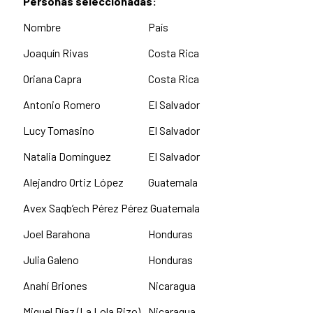
Personas seleccionadas:
Nombre
País
Joaquín Rivas
Costa Rica
Oriana Capra
Costa Rica
Antonio Romero
El Salvador
Lucy Tomasino
El Salvador
Natalia Domínguez
El Salvador
Alejandro Ortiz López
Guatemala
Avex Saqb’ech Pérez Pérez
Guatemala
Joel Barahona
Honduras
Julia Galeno
Honduras
Anahí Briones
Nicaragua
Miguel Díaz (La Lola Rizo)
Nicaragua