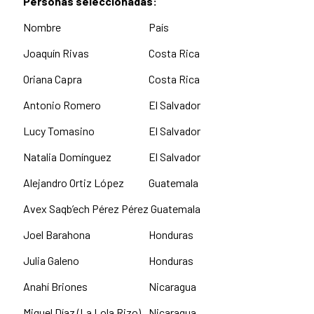
Personas seleccionadas:
Nombre
País
Joaquín Rivas
Costa Rica
Oriana Capra
Costa Rica
Antonio Romero
El Salvador
Lucy Tomasino
El Salvador
Natalia Domínguez
El Salvador
Alejandro Ortiz López
Guatemala
Avex Saqb’ech Pérez Pérez
Guatemala
Joel Barahona
Honduras
Julia Galeno
Honduras
Anahí Briones
Nicaragua
Miguel Díaz (La Lola Rizo)
Nicaragua