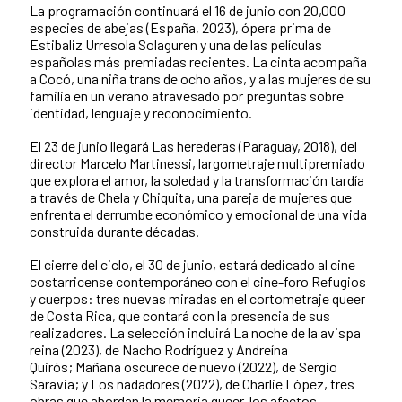
La programación continuará el 16 de junio con 20,000
especies de abejas (España, 2023), ópera prima de
Estibaliz Urresola Solaguren y una de las películas
españolas más premiadas recientes. La cinta acompaña
a Cocó, una niña trans de ocho años, y a las mujeres de su
familia en un verano atravesado por preguntas sobre
identidad, lenguaje y reconocimiento.
El 23 de junio llegará Las herederas (Paraguay, 2018), del
director Marcelo Martinessi, largometraje multipremiado
que explora el amor, la soledad y la transformación tardía
a través de Chela y Chiquita, una pareja de mujeres que
enfrenta el derrumbe económico y emocional de una vida
construida durante décadas.
El cierre del ciclo, el 30 de junio, estará dedicado al cine
costarricense contemporáneo con el cine-foro Refugios
y cuerpos: tres nuevas miradas en el cortometraje queer
de Costa Rica, que contará con la presencia de sus
realizadores. La selección incluirá La noche de la avispa
reina (2023), de Nacho Rodríguez y Andreína
Quirós; Mañana oscurece de nuevo (2022), de Sergio
Saravia; y Los nadadores (2022), de Charlie López, tres
obras que abordan la memoria queer, los afectos