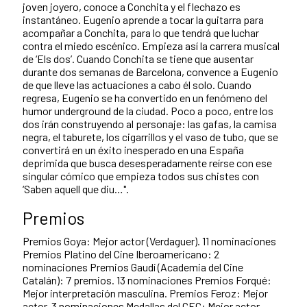
joven joyero, conoce a Conchita y el flechazo es
instantáneo. Eugenio aprende a tocar la guitarra para
acompañar a Conchita, para lo que tendrá que luchar
contra el miedo escénico. Empieza así la carrera musical
de ‘Els dos’. Cuando Conchita se tiene que ausentar
durante dos semanas de Barcelona, convence a Eugenio
de que lleve las actuaciones a cabo él solo. Cuando
regresa, Eugenio se ha convertido en un fenómeno del
humor underground de la ciudad. Poco a poco, entre los
dos irán construyendo al personaje: las gafas, la camisa
negra, el taburete, los cigarrillos y el vaso de tubo, que se
convertirá en un éxito inesperado en una España
deprimida que busca desesperadamente reírse con ese
singular cómico que empieza todos sus chistes con
‘Saben aquell que diu…".
Premios
Premios Goya: Mejor actor (Verdaguer). 11 nominaciones
Premios Platino del Cine Iberoamericano: 2
nominaciones Premios Gaudí (Academia del Cine
Catalán): 7 premios. 13 nominaciones Premios Forqué:
Mejor interpretación masculina. Premios Feroz: Mejor
actor. 3 nominaciones Medallas del CEC: Mejor actor