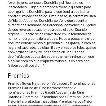
joven joyero, conoce a Conchita y el flechazo es
instantáneo. Eugenio aprende a tocar la guitarra para
acompañar a Conchita, para lo que tendrá que luchar
contra el miedo escénico. Empieza así la carrera musical
de ‘Els dos’. Cuando Conchita se tiene que ausentar
durante dos semanas de Barcelona, convence a Eugenio
de que lleve las actuaciones a cabo él solo. Cuando
regresa, Eugenio se ha convertido en un fenómeno del
humor underground de la ciudad. Poco a poco, entre los
dos irán construyendo al personaje: las gafas, la camisa
negra, el taburete, los cigarrillos y el vaso de tubo, que se
convertirá en un éxito inesperado en una España
deprimida que busca desesperadamente reírse con ese
singular cómico que empieza todos sus chistes con
‘Saben aquell que diu…".
Premios
Premios Goya: Mejor actor (Verdaguer). 11 nominaciones
Premios Platino del Cine Iberoamericano: 2
nominaciones Premios Gaudí (Academia del Cine
Catalán): 7 premios. 13 nominaciones Premios Forqué:
Mejor interpretación masculina. Premios Feroz: Mejor
actor. 3 nominaciones Medallas del CEC: Mejor actor