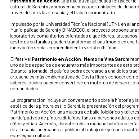
Patrimonio en Acción
, una iniciativa que busca fortalecer la
cultural de Sarchí y promover nuevas oportunidades de desarrol
través del arte, la artesanía y el trabajo comunitario.
Impulsado por la Universidad Técnica Nacional (UTN), en alianz
Municipalidad de Sarchí y DINADECO, el proyecto propone una 
laboratorios comunitarios orientados a que líderes, artesanos, 
gestores culturales puedan transformar el patrimonio en una f
innovación social, emprendimiento y sostenibilidad.
El festival
Patrimonio en Acción: Memoria Viva Sarchí
repr
uno de los espacios de encuentro más importantes de este pr
Durante la jornada, el público podrá acercarse a una de las trad
artesanales más emblemáticas de Costa Rica y conocer cómo 
saberes locales pueden convertirse en motores de desarrollo p
comunidades.
La programación incluye un conversatorio sobre la historia y la
estética de la pintura estilo Sarchí, la presentación del progra
Patrimonio en Acción, una muestra de baile folclórico y tallere
participativos de pintura dirigidos tanto a personas adultas 
niños y niñas. Además, durante toda la mañana habrá una feria
de artesanía, acercando al público al trabajo de quienes manti
este legado cultural.