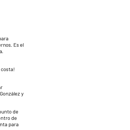
para
rnos. Es el
a.
 costa!
ar
 González y
 punto de
entro de
enta para