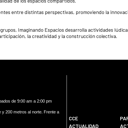
alidad de los espacios compartidos.
entes entre distintas perspectivas, promoviendo la innovaci
n grupos, Imaginando Espacios desarrolla actividades lúdic
icipación, la creatividad y la construcción colectiva.
ábados de 9:00 am a 2:00 pm
e y 200 metros al norte. Frente a
CCE
PA
ACTUALIDAD
AC