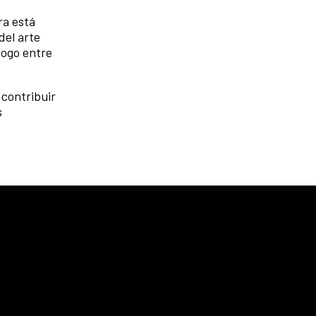
ra está
del arte
logo entre
 contribuir
s