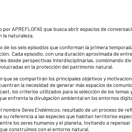
o por APREFLOFAS que busca abrir espacios de conversac
 la naturaleza.
o de los seis episodios que conforman la primera temporad
ción. Cada episodio, con una duración aproximada de entre
les desde perspectivas interdisciplinarias, combinando div
volucradas en la protección del patrimonio natural.
l que se compartirán los principales objetivos y motivacio
ncuentran la necesidad de generar más espacios de comuni
st, los criterios utilizados para la selección de los temas
que enfrenta la divulgación ambiental en los entornos digita
del nombre
Seres Endémicos
, resultado de un proceso de ref
e su referencia a las especies que habitan territorios especí
ntre los seres humanos y el planeta, invitando a repensar
 que construimos con el entorno natural.