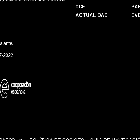
CCE
PA
ACTUALIDAD
EV
alante.
57-2922
 DATOS
POLÍTICA DE COOKIES
GUÍA DE NAVEGACI