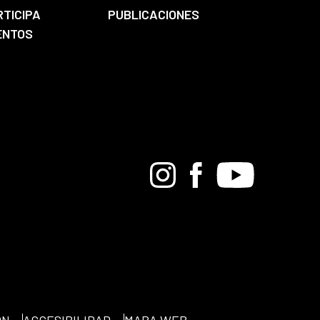
RTICIPA
PUBLICACIONES
ENTOS
Bandcamp
Instagram
Facebook
Youtube
ÓN
ACCESIBILIDAD
MAPA WEB