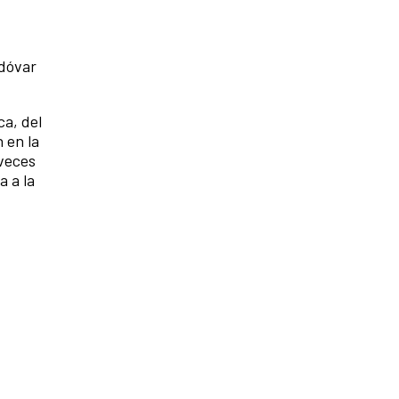
odóvar
ca, del
 en la
 veces
a a la