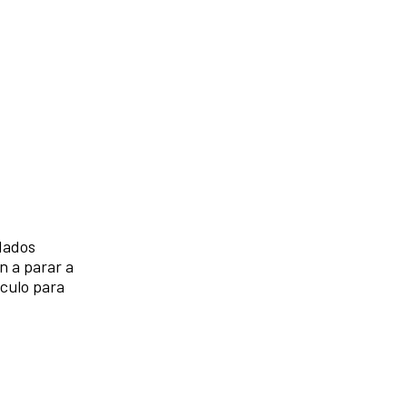
ldados
n a parar a
áculo para