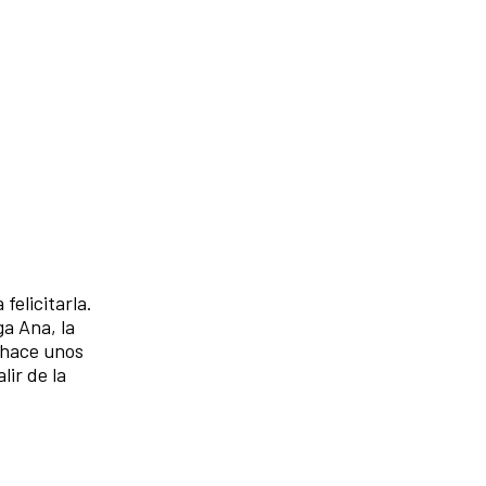
felicitarla.
ga Ana, la
ó hace unos
lir de la