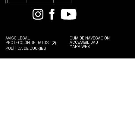
Bandcamp
Instagram
Facebook
Youtube
AVISO LEGAL
GUÍA DE NAVEGACIÓN
ACCESIBILIDAD
PROTECCIÓN DE DATOS
MAPA WEB
POLÍTICA DE COOKIES